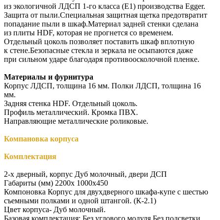
из экологичной ЛДСП 1-го класса (Е1) производства Egger.
Защита от пыли.Специальная защитная щетка предотвратит
попадание пыли в шкаф.Материал задней стенки сделана
из плиты HDF, которая не прогнется со временем.
Отдельный цоколь позволяет поставить шкаф вплотную
к стене.Безопасные стекла и зеркала не осыпаются даже
при сильном ударе благодаря противоосколочной пленке.
Материалы и фурнитура
Корпус ЛДСП, толщина 16 мм. Полки ЛДСП, толщина 16
мм.
Задняя стенка HDF. Отдельный цоколь.
Профиль металлический. Кромка ПВХ.
Направляющие металлические роликовые.
Компановка корпуса
Комплектация
2-х дверный, корпус Дуб молочный, двери ДСП
Габариты (мм) 2200x 1000x450
Компоновка Корпус для двухдверного шкафа-купе с шестью
съемными полками и одной штангой. (К-2.1)
Цвет корпуса- Дуб молочный.
Базовая комплектация: Без углового модуля.Без подсветки.