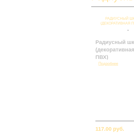
РАДИУСНЫЙ ШК
(ДЕКОРАТИВНАЯ П
Артикул: 0018
Радиусный шк
КАБИНЕТ
(декоративная
ПВХ)
КУХНИ
Подробнее
Модульные кухни
Кухни из пластика
Кухни из ЛДСП
Кухни из МДФ
СТОЛЫ
Компьютерные столы
Стол-книжка
Стол-трансформер
117.00 руб.