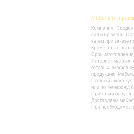
Столы журнальные
Столы кухонные
Мебель от прои
ГОСТИНЫЕ
Компания "Сорден"
ПРИХОЖИЕ
сил и времени. По
Прихожие прямые
затем при заказе 
Прихожие угловые
Кроме этого, вы в
Срок изготовления 
Обувницы
Интернет-магазин 
СПАЛЬНИ
готовых шкафов-ку
продукцию. Мебель
Спальни
Готовый шкаф-купе
Кровати
или по телефону: 8
Матрасы
Приятный бонус к 
Комоды
Доставляем мебел
Туалетные столики
При необходимости
Прикроватные тумбы
Гардеробные
Постельные принадлежности