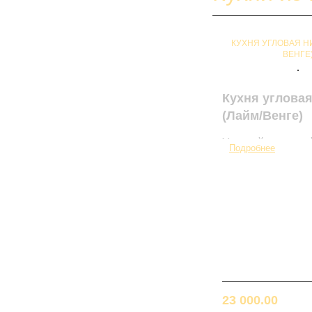
КУХНЯ УГЛОВАЯ Н
ВЕНГЕ
Артикул: 0047
Кухня углова
КАБИНЕТ
(Лайм/Венге)
КУХНИ
Угловой кухонны
Подробнее
набирается помо
Модульные кухни
В готовую компо
Кухни из пластика
угловой кухни
Кухни из ЛДСП
Ницца-2092x139
Кухни из МДФ
Лайм/Венге вход
Нижние модули
СТОЛЫ
фасадами
Компьютерные столы
Н500+Ф-30
Стол-книжка
Стол-трансформер
23 000.00