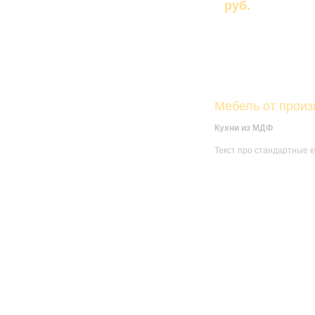
Столы журнальные
руб.
Столы кухонные
ГОСТИНЫЕ
ПРИХОЖИЕ
Прихожие прямые
Мебель от прои
Прихожие угловые
Обувницы
Кухни из МДФ
Текст про стандартные ку
СПАЛЬНИ
Спальни
Кровати
Матрасы
Комоды
Туалетные столики
Прикроватные тумбы
Гардеробные
Постельные принадлежности